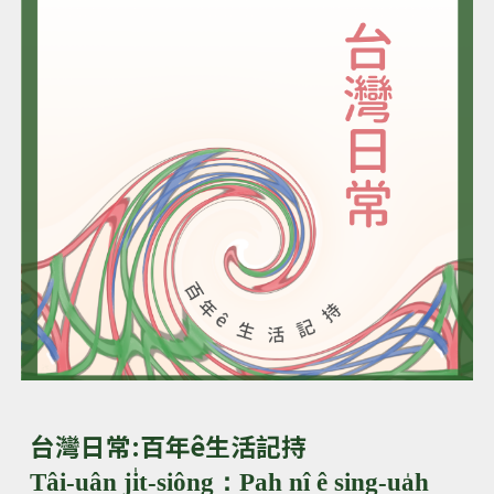
台灣日常:百年ê生活記持
Tâi-uân ji̍t-siông：Pah nî ê sing-ua̍h