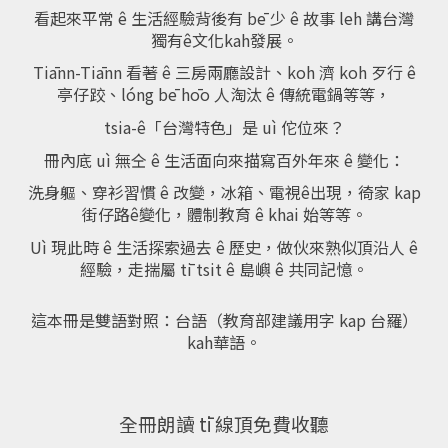
看起來平常 ê 生活經驗背後有
bē
少 ê 故事
leh
講台灣
獨有ê文化
kah
發展。
Tiānn-Tiānn
看著 ê 三房兩廳設計、
koh
濟
koh
歹行 ê
亭仔跤、
lóng bē hōo
人淘汰 ê 傳統電鍋等等，
tsia-ê
「台灣特色」是
uì
佗位來？
冊內底
uì
無仝 ê 生活面向來描寫百外年來 ê 變化：
洗身軀、穿衫習慣 ê 改變，冰箱、電視ê出現，徛家
kap
街仔路ê變化，體制教育 ê
khai
始等等。
Uì
現此時 ê 生活探索過去 ê 歷史，做伙來熟似頂沿人 ê
經驗，走揣屬
tī tsit ê
島嶼 ê 共同記憶。
這本冊是雙語對照：台語（教育部建議用字
kap
台羅）
kah
華語。
全冊朗讀
t
ī 線頂免費
收
聽