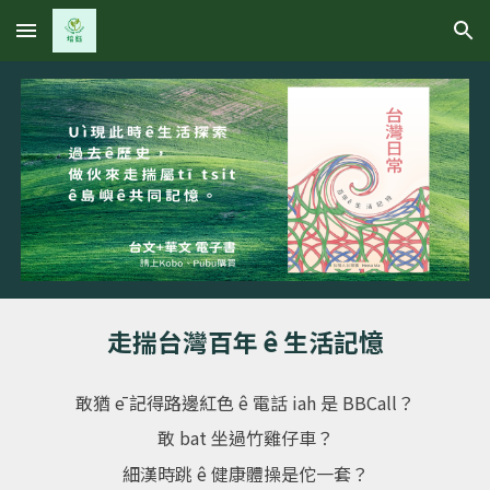
Skip to main content
Skip to navigation
走揣台灣百年 ê 生活記憶
敢猶
ē
記得路邊紅色 ê 電話
iah
是
BBCall
？
敢
bat
坐過竹雞仔車？
細漢時跳 ê 健康體操是佗一套？