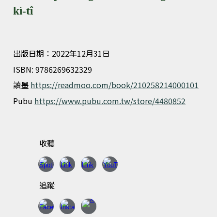
kì-tî
出版日期：2022年12月31日
ISBN: 9786269632329
讀墨
https://readmoo.com/book/210258214000101
Pubu
https://www.pubu.com.tw/store/4480852
收聽
追蹤