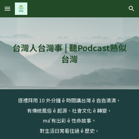
Skip to main content
Skip to navigation
台灣人台灣事 | 聽Podcast熟似
台灣
逐禮拜用
10
外分鐘 ê 時間講台灣
ê
沓沓滴滴，
有傳統風俗 ê 起源、社會文化 ê 轉變，
m
ā 有出彩 ê 性命故事。
對生活日常看往過 ê 歷史，