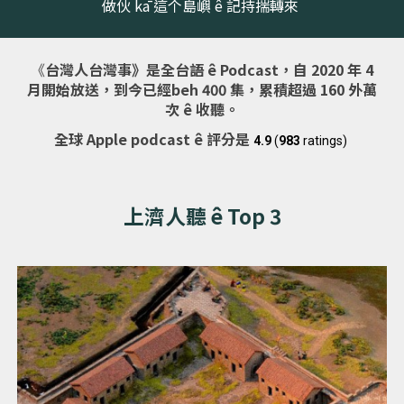
做伙
k
ā 這个島嶼 ê 記持揣轉來
《
台灣人台灣事》是全台語 ê
Podcast
，自
2020
年
4
月開始放送，到今已經beh 4
00
集，累積超過
160 外
萬
次 ê
收聽。
全球 Apple podcast ê 評分是
4.9
(
983
ratings)
上濟人聽 ê Top 3