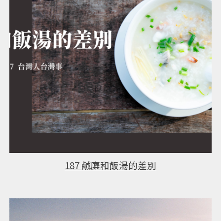
187
鹹糜和飯湯的差別