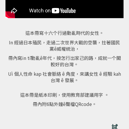
這本冊寫十六个行過動亂時代的女性。
In
經過日本殖民，走過二次世界大戰的空襲，拄著國民
黨ê威權統治，
冊內寫
in tī
動亂ê年代，按怎行出家己的路，成就一个閣
較好的台灣。
Uì 個人性命
kap
社會脈絡 ê 角度，來講女性 ê 經驗
kah
台灣 ê 發展。
這本冊是紙本印刷，使用教育部建議用字
。
冊內附
6
點外鐘ê聲檔
QRcode
。
試