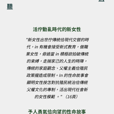
聽
活佇動亂時代的新女性
"新女性出世佇傳統佮現代交替的時
代，in 有機會接受新式教育，做職
業女性，毋過當 in 積極欲拍破傳統
的束縛，走揣家己的人生的時陣，
傳統的家庭觀念、父權主義佮殖民
政策攏造成限制。In 的性命故事會
顯明女性按怎對抗殖民統治佮傳統
父權文化的專制，活出現代社會新
的女性模範 。" （16頁）
予人勇氣佮向望的性命故事