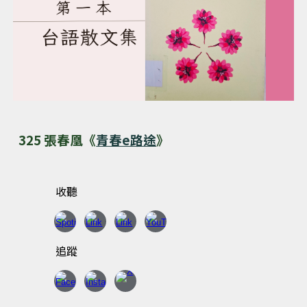
325 張春凰《
青春e路途
》
收聽
追蹤