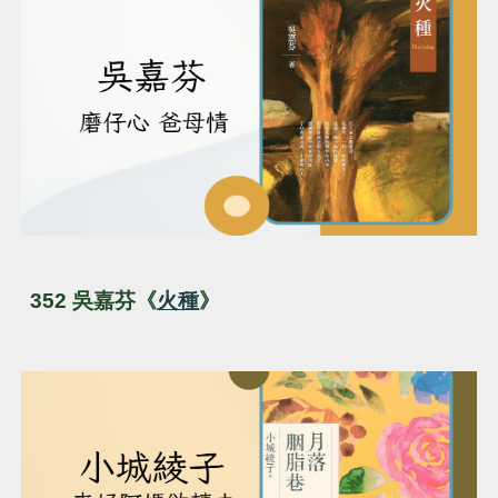
352
吳嘉芬《
火種
》