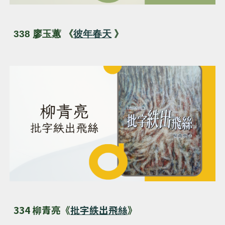
338
廖玉蕙
《
彼年春天
》
334 柳青亮《
批字紩出飛絲
》