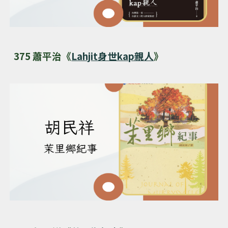
375 蕭平治《
Lahjit身世kap親人
》