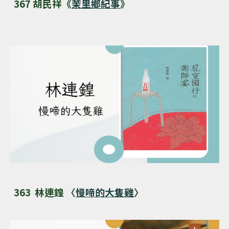
367 胡民祥《
茉里鄉紀事
》
363 林連鍠 〈
慢啼的大隻雞
〉