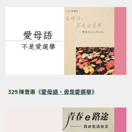
329 陳豐惠《
愛母語，毋是愛選舉
》