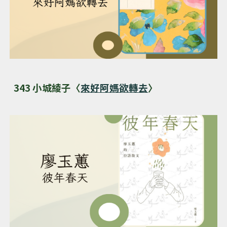
343 小城綾子〈
來好阿媽欲轉去
〉