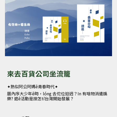
來去百貨公司坐流籠
✦
熟似阿公阿媽ê青春時代
✦
厝內序大少年ê時，lóng 去佗位𨑨迌？In 有啥物消遣娛
樂? 遮ê活動是按怎tī台灣開始發展？