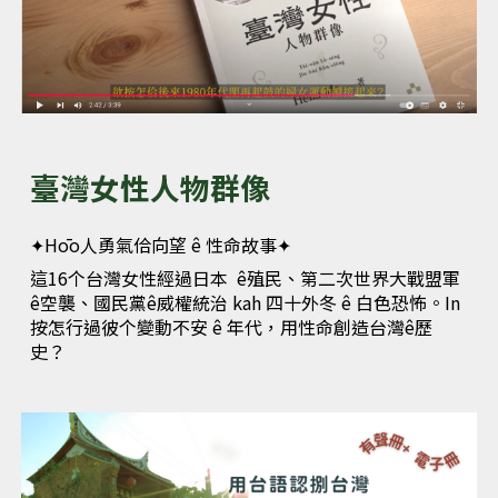
臺灣女性人物群像
✦
Hōo人勇氣佮向望 ê 性命故事
✦
這16个台灣女性經過日本 ê殖民、第二次世界大戰盟軍
ê空襲、國民黨ê威權統治 kah 四十外冬 ê 白色恐怖。In
按怎行過彼个變動不安 ê 年代，用性命創造台灣ê歷
史？