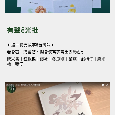
有聲ê光批
✦ 送一份有故事ê台灣味✦
看會著、聽會著、閣會使寫字寄出去ê光批
磅米香｜紅龜粿｜礤冰｜冬瓜糖｜菜燕｜鹹梅仔｜麻米
粩｜糕仔