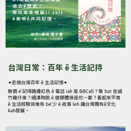
台灣日常：百年 ê 生活記持
✦
走揣台灣百年 ê 生活記憶
✦
敢猶 ē 記得路邊紅色 ê 電話 iah 是 BBCall？敢 bat 坐過
竹雞仔車？細漢時跳 ê 健康體操是佗一套？看起來平常
ê 生活經驗背後有 bē 少 ê 故事 leh 講台灣獨有ê文化
kah發展。