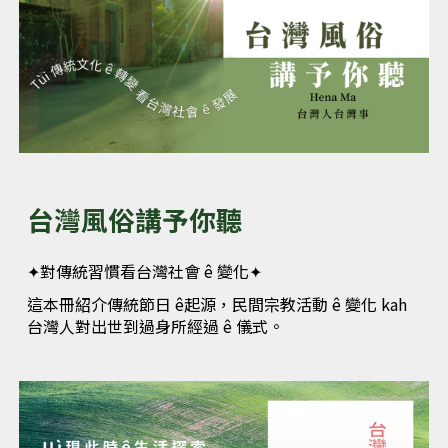
台灣風俗講予你聽
✦
對傳統習慣看台灣社會
ê
變化
✦
這本冊紹介傳統節日 ê起源，民間宗教活動 ê 變化 kah
台灣人對出世到過身所經過 ê 儀式。