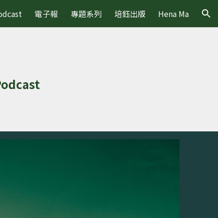
odcast
電子報
專題系列
培鈺出版
Hena Ma
ion
dcast